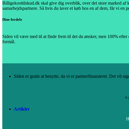
Billigekosttilskud.dk skal give dig overblik, over det store marked af 
samarbejdspartnere. Så hvis du laver et køb hos en af dem, får vi en p
Dine fordele
Siden vil være med til at finde frem til det du ønsker, men 100% efter
formål.
Siden er gratis at benytte, da vi er partnerfinansieret. Det vil sig
© 
Artikler
H