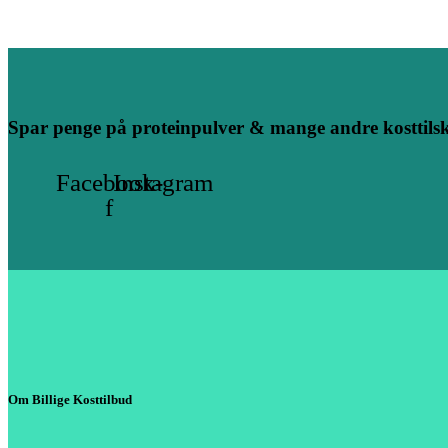
Spar penge på proteinpulver & mange andre kosttils
Facebook-
Instagram
f
Om Billige Kosttilbud