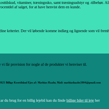
kosttilskud, vitaminer, træningssko, samt træningsudstyr og -tilbehør.
All
rocentdel af salget, for at have henvist dem en kunde.
 dine kriterier. Der vil løbende komme indlæg og lignende som vil fremhæ
e vi får provision for nogle af de produkter vi henviser til.
2025 Billige Kosttilskud Ejes af: Mathias Haahr, Mail: mathiashaahr2004@gmail.com
ar du brug for en billig lejebil kan du finde
billige biler til leje
her