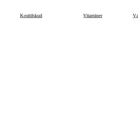
Videre
til
Kosttilskud
Vitaminer
Væ
indhold