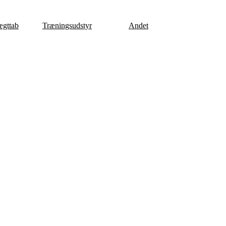
gttab
Træningsudstyr
Andet