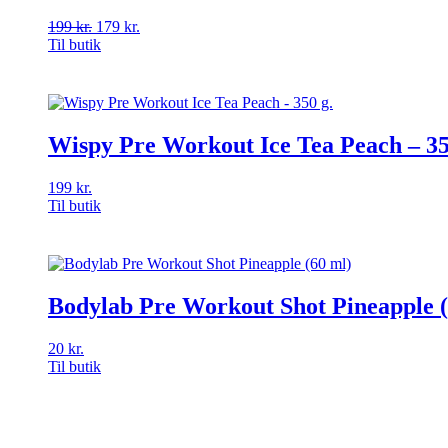
199
kr.
Den
179
kr.
Den
Til butik
oprindelige
aktuelle
pris
pris
var:
er:
199 kr..
179 kr..
Wispy Pre Workout Ice Tea Peach – 35
199
kr.
Til butik
Bodylab Pre Workout Shot Pineapple (
20
kr.
Til butik