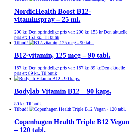
NordicHealth Boost B12-
vitaminspray – 25 ml.
200
kr.
Den oprindelige pris var: 200 kr..
153
kr.
Den aktuelle
pris er: 153 kr..
Til butik
Tilbud!
B12-vitamin, 125 mcg – 90 tabl.
157
kr.
Den oprindelige pris var: 157 kr..
89
kr.
Den aktuelle
pris er: 89 kr..
Til butik
Bodylab Vitamin B12 – 90 kaps.
89
kr.
Til butik
Tilbud!
Copenhagen Health Triple B12 Vegan
– 120 tabl.