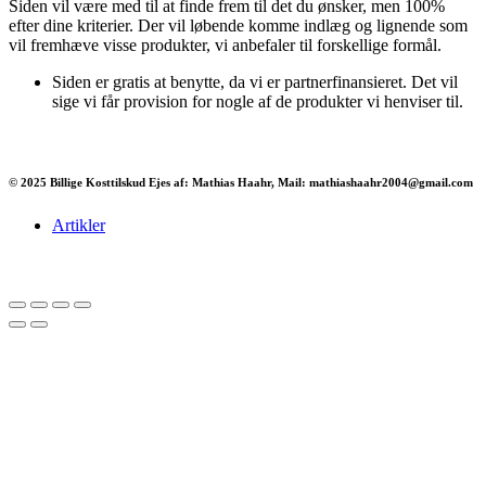
Siden vil være med til at finde frem til det du ønsker, men 100%
efter dine kriterier. Der vil løbende komme indlæg og lignende som
vil fremhæve visse produkter, vi anbefaler til forskellige formål.
Siden er gratis at benytte, da vi er partnerfinansieret. Det vil
sige vi får provision for nogle af de produkter vi henviser til.
© 2025 Billige Kosttilskud Ejes af: Mathias Haahr, Mail: mathiashaahr2004@gmail.com
Artikler
Har du brug for en billig lejebil kan du finde
billige biler til leje
her