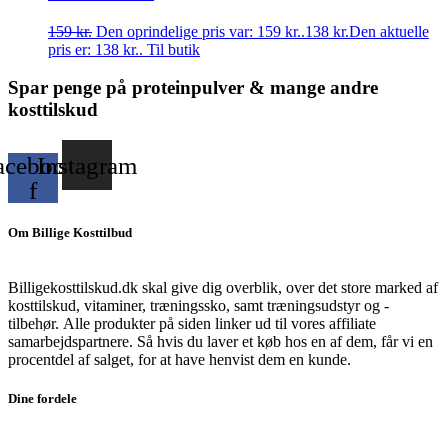
159
kr.
Den oprindelige pris var: 159 kr..
138
kr.
Den aktuelle
pris er: 138 kr..
Til butik
Spar penge på proteinpulver & mange andre
kosttilskud
acebook-
Instagram
f
Om Billige Kosttilbud
Billigekosttilskud.dk skal give dig overblik, over det store marked af
kosttilskud, vitaminer, træningssko, samt træningsudstyr og -
tilbehør.
Alle produkter på siden linker ud til vores affiliate
samarbejdspartnere. Så hvis du laver et køb hos en af dem, får vi en
procentdel af salget, for at have henvist dem en kunde.
Dine fordele