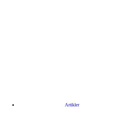
Artikler
Har du brug for en billig lejebil kan du finde
billige biler til leje
her