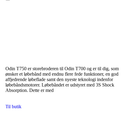
Hamburger Toggle Menu
Odin T750 er storebroderen til Odin T700 og er til dig, som
ønsker et løbebånd med endnu flere fede funktioner, en god
affjedrende løbeflade samt den nyeste teknologi indenfor
løbebåndsmotorer. Løbebåndet er udstyret med 3S Shock
Absorption. Dette er med
Til butik