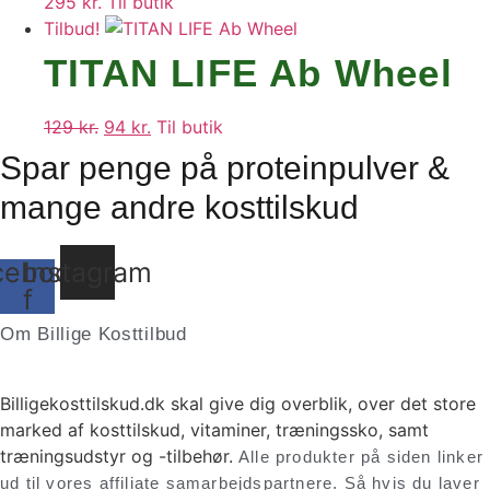
295
kr.
Til butik
Tilbud!
TITAN LIFE Ab Wheel
129
kr.
Den
94
kr.
Den
Til butik
oprindelige
aktuelle
Spar penge på proteinpulver &
pris
pris
mange andre kosttilskud
var:
er:
129 kr..
94 kr..
cebook-
Instagram
f
Om Billige Kosttilbud
Billigekosttilskud.dk skal give dig overblik, over det store
marked af kosttilskud, vitaminer, træningssko, samt
træningsudstyr og -tilbehør.
Alle produkter på siden linker
ud til vores affiliate samarbejdspartnere. Så hvis du laver