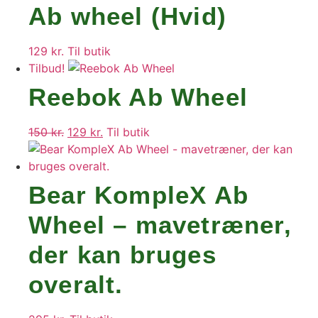
Ab wheel (Hvid)
129
kr.
Til butik
Tilbud!
Reebok Ab Wheel
150
kr.
Den
129
kr.
Den
Til butik
oprindelige
aktuelle
pris
pris
var:
er:
Bear KompleX Ab
150 kr..
129 kr..
Wheel – mavetræner,
der kan bruges
overalt.