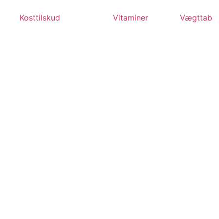
Videre
til
Kosttilskud
Vitaminer
Vægttab
indhold