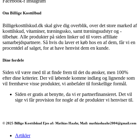
Facebook-f
Instagram
Om Billige Kosttilbud
Billigekosttilskud.dk skal give dig overblik, over det store marked af
kosttilskud, vitaminer, træningssko, samt træningsudstyr og -
tilbehør.
Alle produkter på siden linker ud til vores affiliate
samarbejdspartnere. Så hvis du laver et køb hos en af dem, får vi en
procentdel af salget, for at have henvist dem en kunde.
Dine fordele
Siden vil være med til at finde frem til det du ønsker, men 100%
efter dine kriterier. Der vil løbende komme indlæg og lignende som
vil fremhæve visse produkter, vi anbefaler til forskellige formål.
Siden er gratis at benytte, da vi er partnerfinansieret. Det vil
sige vi får provision for nogle af de produkter vi henviser til.
© 2025 Billige Kosttilskud Ejes af: Mathias Haahr, Mail: mathiashaahr2004@gmail.com
Artikler