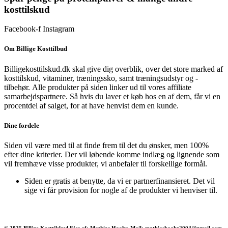
var:
er:
kosttilskud
175 kr..
114 kr..
Facebook-f
Instagram
Om Billige Kosttilbud
Billigekosttilskud.dk skal give dig overblik, over det store marked af
kosttilskud, vitaminer, træningssko, samt træningsudstyr og -
tilbehør.
Alle produkter på siden linker ud til vores affiliate
samarbejdspartnere. Så hvis du laver et køb hos en af dem, får vi en
procentdel af salget, for at have henvist dem en kunde.
Dine fordele
Siden vil være med til at finde frem til det du ønsker, men 100%
efter dine kriterier. Der vil løbende komme indlæg og lignende som
vil fremhæve visse produkter, vi anbefaler til forskellige formål.
Siden er gratis at benytte, da vi er partnerfinansieret. Det vil
sige vi får provision for nogle af de produkter vi henviser til.
© 2025 Billige Kosttilskud Ejes af: Mathias Haahr, Mail: mathiashaahr2004@gmail.com