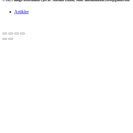
Artikler
Har du brug for en billig lejebil kan du finde
billige biler til leje
her