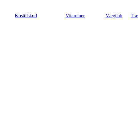
Videre
til
Kosttilskud
Vitaminer
Vægttab
Træ
indhold