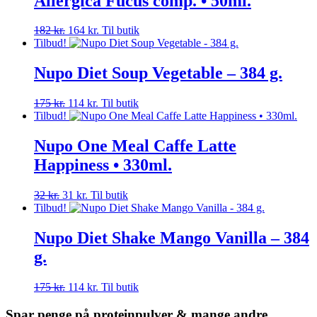
Allergica Fucus comp. • 50ml.
Den
Den
182
kr.
164
kr.
Til butik
oprindelige
aktuelle
Tilbud!
pris
pris
var:
er:
Nupo Diet Soup Vegetable – 384 g.
182 kr..
164 kr..
Den
Den
175
kr.
114
kr.
Til butik
oprindelige
aktuelle
Tilbud!
pris
pris
var:
er:
Nupo One Meal Caffe Latte
175 kr..
114 kr..
Happiness • 330ml.
Den
Den
32
kr.
31
kr.
Til butik
oprindelige
aktuelle
Tilbud!
pris
pris
var:
er:
Nupo Diet Shake Mango Vanilla – 384
32 kr..
31 kr..
g.
Den
Den
175
kr.
114
kr.
Til butik
oprindelige
aktuelle
pris
pris
Spar penge på proteinpulver & mange andre