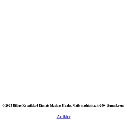
© 2025 Billige Kosttilskud Ejes af: Mathias Haahr, Mail: mathiashaahr2004@gmail.com
Artikler
Har du brug for en billig lejebil kan du finde
billige biler til leje
her