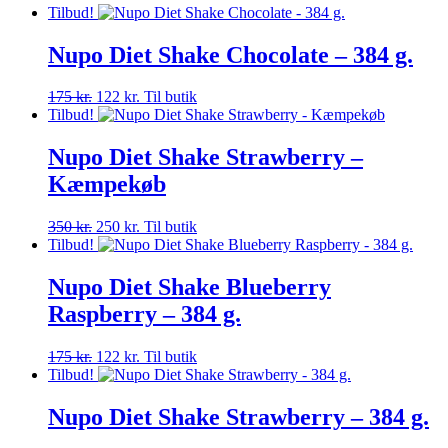
Tilbud!
Nupo Diet Shake Chocolate – 384 g.
Den
Den
175
kr.
122
kr.
Til butik
oprindelige
aktuelle
Tilbud!
pris
pris
var:
er:
Nupo Diet Shake Strawberry –
175 kr..
122 kr..
Kæmpekøb
Den
Den
350
kr.
250
kr.
Til butik
oprindelige
aktuelle
Tilbud!
pris
pris
var:
er:
Nupo Diet Shake Blueberry
350 kr..
250 kr..
Raspberry – 384 g.
Den
Den
175
kr.
122
kr.
Til butik
oprindelige
aktuelle
Tilbud!
pris
pris
var:
er:
Nupo Diet Shake Strawberry – 384 g.
175 kr..
122 kr..