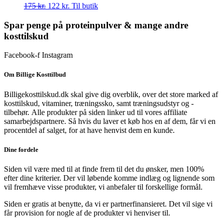
Den
Den
175
kr.
122
kr.
Til butik
oprindelige
aktuelle
pris
pris
Spar penge på proteinpulver & mange andre
var:
er:
kosttilskud
175 kr..
122 kr..
Facebook-f
Instagram
Om Billige Kosttilbud
Billigekosttilskud.dk skal give dig overblik, over det store marked af
kosttilskud, vitaminer, træningssko, samt træningsudstyr og -
tilbehør.
Alle produkter på siden linker ud til vores affiliate
samarbejdspartnere. Så hvis du laver et køb hos en af dem, får vi en
procentdel af salget, for at have henvist dem en kunde.
Dine fordele
Siden vil være med til at finde frem til det du ønsker, men 100%
efter dine kriterier. Der vil løbende komme indlæg og lignende som
vil fremhæve visse produkter, vi anbefaler til forskellige formål.
Siden er gratis at benytte, da vi er partnerfinansieret. Det vil sige vi
får provision for nogle af de produkter vi henviser til.