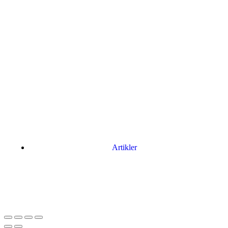
Artikler
Har du brug for en billig lejebil kan du finde
billige biler til leje
her