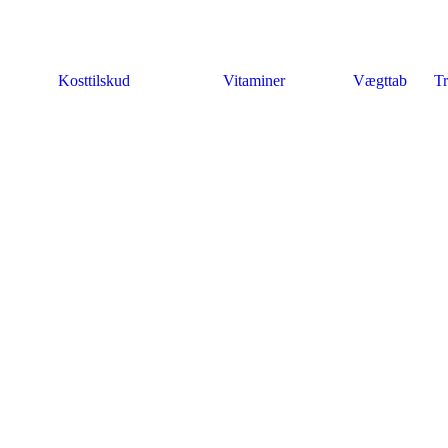
Kosttilskud
Vitaminer
Vægttab
Tr