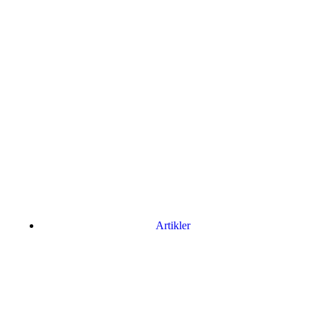
Artikler
Har du brug for en billig lejebil kan du finde
billige biler til leje
her