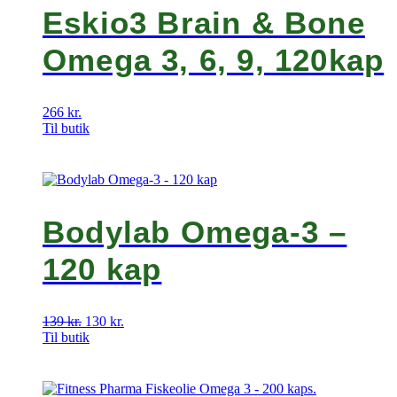
Eskio3 Brain & Bone
Omega 3, 6, 9, 120kap
266
kr.
Til butik
Bodylab Omega-3 –
120 kap
139
kr.
Den
130
kr.
Den
Til butik
oprindelige
aktuelle
pris
pris
var:
er:
139 kr..
130 kr..