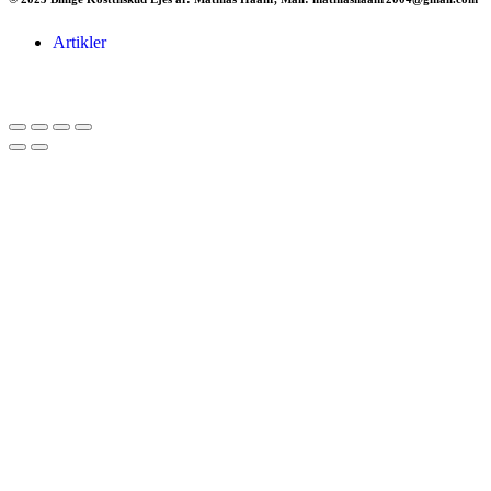
Artikler
Har du brug for en billig lejebil kan du finde
billige biler til leje
her