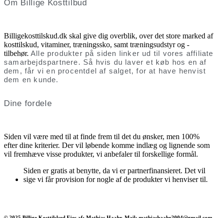
Om Billige Kosttilbud
Billigekosttilskud.dk skal give dig overblik, over det store marked af
kosttilskud, vitaminer, træningssko, samt træningsudstyr og -
tilbehør.
Alle produkter på siden linker ud til vores affiliate
samarbejdspartnere. Så hvis du laver et køb hos en af
dem, får vi en procentdel af salget, for at have henvist
dem en kunde.
Dine fordele
Siden vil være med til at finde frem til det du ønsker, men 100%
efter dine kriterier. Der vil løbende komme indlæg og lignende som
vil fremhæve visse produkter, vi anbefaler til forskellige formål.
Siden er gratis at benytte, da vi er partnerfinansieret. Det vil
sige vi får provision for nogle af de produkter vi henviser til.
© 2025 Billige Kosttilskud Ejes af: Mathias Haahr, Mail: mathiashaahr2004@gmail.com