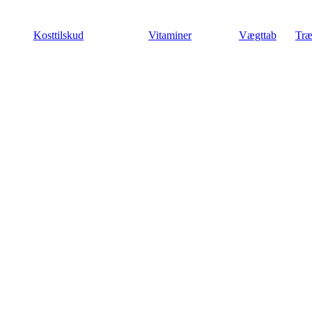
Videre
til
Kosttilskud
Vitaminer
Vægttab
Træ
indhold