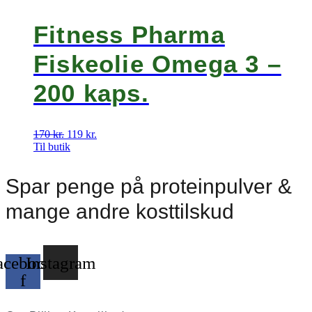
Fitness Pharma
Fiskeolie Omega 3 –
200 kaps.
170
kr.
Den
119
kr.
Den
Til butik
oprindelige
aktuelle
pris
pris
var:
er:
Spar penge på proteinpulver &
170 kr..
119 kr..
mange andre kosttilskud
acebook-
Instagram
f