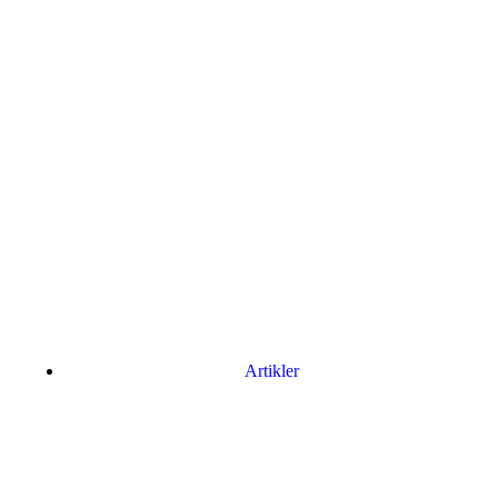
Artikler
Har du brug for en billig lejebil kan du finde
billige biler til leje
her