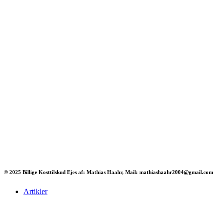
© 2025 Billige Kosttilskud Ejes af: Mathias Haahr, Mail: mathiashaahr2004@gmail.com
Artikler
Har du brug for en billig lejebil kan du finde
billige biler til leje
her