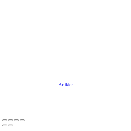
Artikler
Har du brug for en billig lejebil kan du finde
billige biler til leje
her