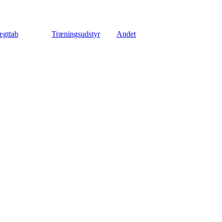
gttab
Træningsudstyr
Andet