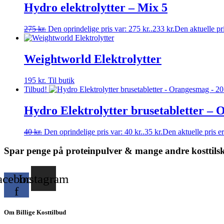
Hydro elektrolytter – Mix 5
275
kr.
Den oprindelige pris var: 275 kr..
233
kr.
Den aktuelle pri
Weightworld Elektrolytter
195
kr.
Til butik
Tilbud!
Hydro Elektrolytter brusetabletter – 
40
kr.
Den oprindelige pris var: 40 kr..
35
kr.
Den aktuelle pris er
Spar penge på proteinpulver & mange andre kosttils
acebook-
Instagram
f
Om Billige Kosttilbud