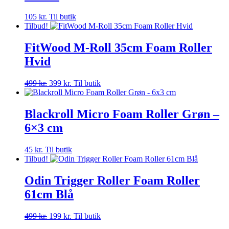
105
kr.
Til butik
Tilbud!
FitWood M-Roll 35cm Foam Roller
Hvid
Den
Den
499
kr.
399
kr.
Til butik
oprindelige
aktuelle
pris
pris
var:
er:
Blackroll Micro Foam Roller Grøn –
499 kr..
399 kr..
6×3 cm
45
kr.
Til butik
Tilbud!
Odin Trigger Roller Foam Roller
61cm Blå
Den
Den
499
kr.
199
kr.
Til butik
oprindelige
aktuelle