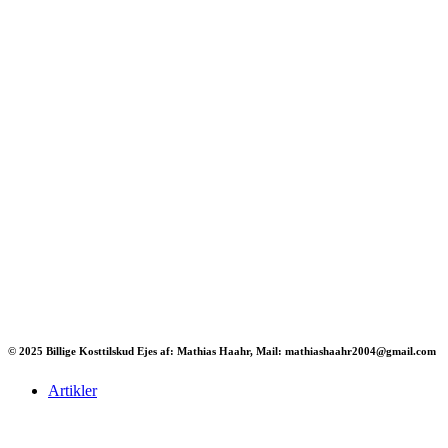
© 2025 Billige Kosttilskud Ejes af: Mathias Haahr, Mail: mathiashaahr2004@gmail.com
Artikler
Har du brug for en billig lejebil kan du finde
billige biler til leje
her