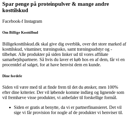
pris
pris
Spar penge på proteinpulver & mange andre
var:
er:
kosttilskud
499 kr..
199 kr..
Facebook-f
Instagram
Om Billige Kosttilbud
Billigekosttilskud.dk skal give dig overblik, over det store marked af
kosttilskud, vitaminer, træningssko, samt træningsudstyr og -
tilbehør.
Alle produkter på siden linker ud til vores affiliate
samarbejdspartnere. Så hvis du laver et køb hos en af dem, får vi en
procentdel af salget, for at have henvist dem en kunde.
Dine fordele
Siden vil være med til at finde frem til det du ønsker, men 100%
efter dine kriterier. Der vil løbende komme indlæg og lignende som
vil fremhæve visse produkter, vi anbefaler til forskellige formål.
Siden er gratis at benytte, da vi er partnerfinansieret. Det vil
sige vi får provision for nogle af de produkter vi henviser til.