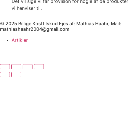
Det vil sige vi får provision for nogle af de produkter
vi henviser til.
© 2025 Billige Kosttilskud Ejes af: Mathias Haahr, Mail:
mathiashaahr2004@gmail.com
Artikler
Har du brug for en billig lejebil kan du finde
billige biler til
leje
her