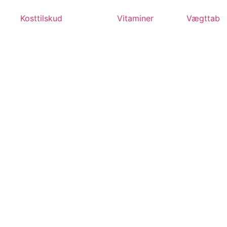
Videre
til
Kosttilskud
Vitaminer
Vægttab
indhold