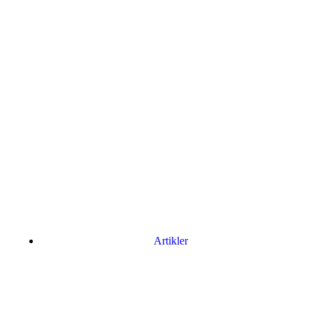
Artikler
Har du brug for en billig lejebil kan du finde
billige biler til leje
her