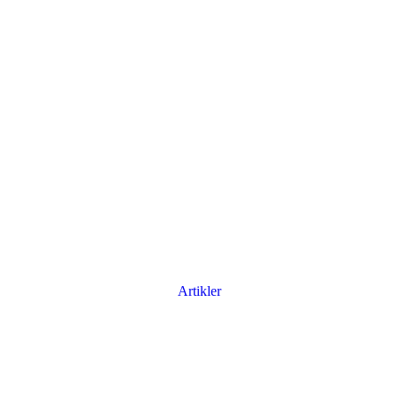
Artikler
Har du brug for en billig lejebil kan du finde
billige biler til leje
her