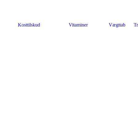
Kosttilskud
Vitaminer
Vægttab
Tr