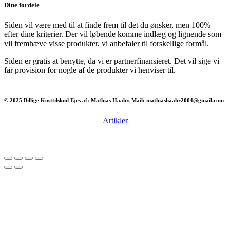
Dine fordele
Siden vil være med til at finde frem til det du ønsker, men 100%
efter dine kriterier. Der vil løbende komme indlæg og lignende som
vil fremhæve visse produkter, vi anbefaler til forskellige formål.
Siden er gratis at benytte, da vi er partnerfinansieret. Det vil sige vi
får provision for nogle af de produkter vi henviser til.
© 2025 Billige Kosttilskud Ejes af: Mathias Haahr, Mail: mathiashaahr2004@gmail.com
Artikler
Har du brug for en billig lejebil kan du finde
billige biler til leje
her