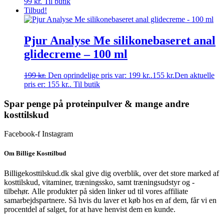
99
kr.
Til butik
Tilbud!
Pjur Analyse Me silikonebaseret anal
glidecreme – 100 ml
199
kr.
Den oprindelige pris var: 199 kr..
155
kr.
Den aktuelle
pris er: 155 kr..
Til butik
Spar penge på proteinpulver & mange andre
kosttilskud
Facebook-f
Instagram
Om Billige Kosttilbud
Billigekosttilskud.dk skal give dig overblik, over det store marked af
kosttilskud, vitaminer, træningssko, samt træningsudstyr og -
tilbehør.
Alle produkter på siden linker ud til vores affiliate
samarbejdspartnere. Så hvis du laver et køb hos en af dem, får vi en
procentdel af salget, for at have henvist dem en kunde.