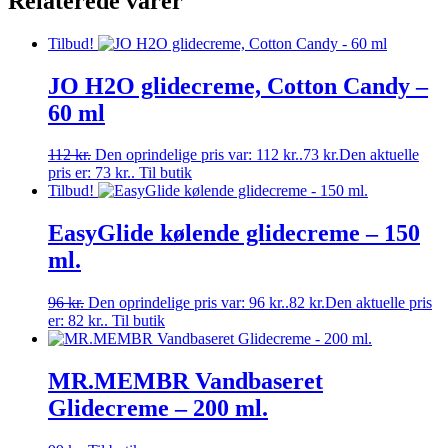
Relaterede varer
Tilbud!
JO H2O glidecreme, Cotton Candy –
60 ml
112
kr.
Den oprindelige pris var: 112 kr..
73
kr.
Den aktuelle
pris er: 73 kr..
Til butik
Tilbud!
EasyGlide kølende glidecreme – 150
ml.
96
kr.
Den oprindelige pris var: 96 kr..
82
kr.
Den aktuelle pris
er: 82 kr..
Til butik
MR.MEMBR Vandbaseret
Glidecreme – 200 ml.