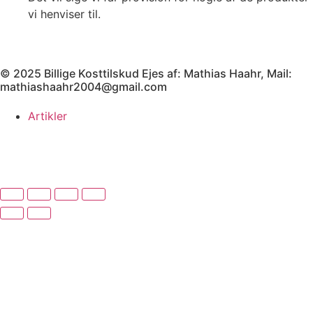
vi henviser til.
© 2025 Billige Kosttilskud Ejes af: Mathias Haahr, Mail:
mathiashaahr2004@gmail.com
Artikler
Har du brug for en billig lejebil kan du finde
billige biler til
leje
her