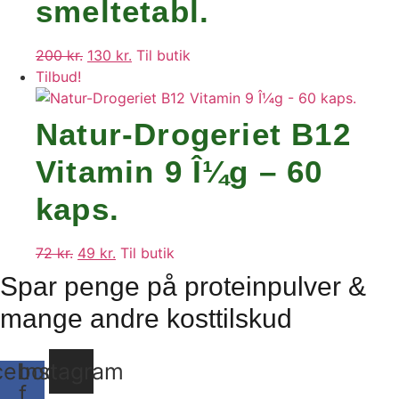
119 kr..
91 kr..
smeltetabl.
200
kr.
Den
130
kr.
Den
Til butik
Tilbud!
oprindelige
aktuelle
pris
pris
var:
er:
Natur-Drogeriet B12
200 kr..
130 kr..
Vitamin 9 Î¼g – 60
kaps.
72
kr.
Den
49
kr.
Den
Til butik
oprindelige
aktuelle
Spar penge på proteinpulver &
pris
pris
mange andre kosttilskud
var:
er:
72 kr..
49 kr..
cebook-
Instagram
f