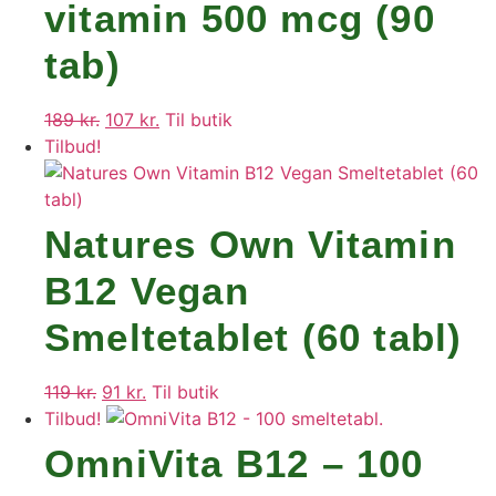
vitamin 500 mcg (90
tab)
189
kr.
Den
107
kr.
Den
Til butik
Tilbud!
oprindelige
aktuelle
pris
pris
var:
er:
189 kr..
107 kr..
Natures Own Vitamin
B12 Vegan
Smeltetablet (60 tabl)
119
kr.
Den
91
kr.
Den
Til butik
Tilbud!
oprindelige
aktuelle
pris
pris
OmniVita B12 – 100
var:
er: