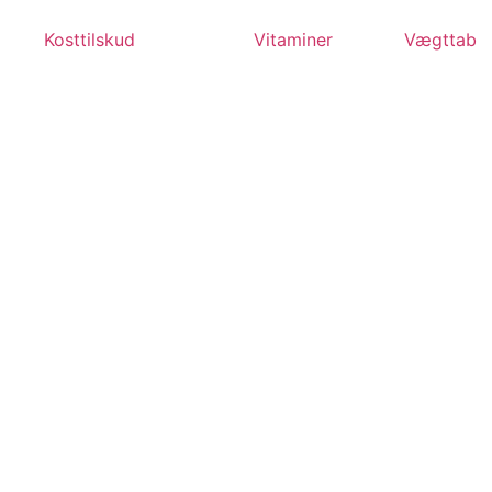
Videre
til
Kosttilskud
Vitaminer
Vægttab
indhold