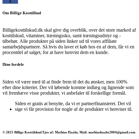
Om Billige Kosttilbud
Billigekosttilskud.dk skal give dig overblik, over det store marked af
kosttilskud, vitaminer, træningssko, samt træningsudstyr og -
tilbehør.
Alle produkter på siden linker ud til vores affiliate
samarbejdspartnere. Så hvis du laver et køb hos en af dem, får vi en
procentdel af salget, for at have henvist dem en kunde.
Dine fordele
Siden vil være med til at finde frem til det du ønsker, men 100%
efter dine kriterier. Der vil løbende komme indlæg og lignende som
vil fremhæve visse produkter, vi anbefaler til forskellige formål.
Siden er gratis at benytte, da vi er partnerfinansieret. Det vil
sige vi får provision for nogle af de produkter vi henviser til.
© 2025 Billige Kosttilskud Ejes af: Mathias Haahr, Mail: mathiashaahr2004@gmail.com