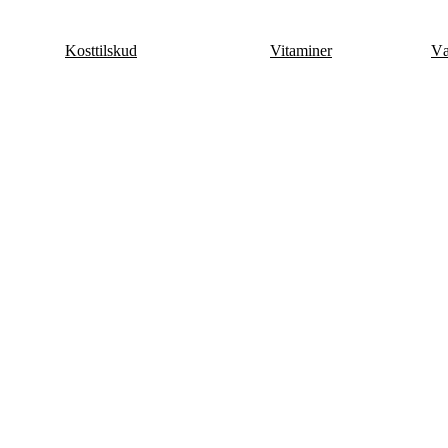
Videre
til
Kosttilskud
Vitaminer
Væ
indhold