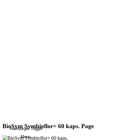
BioSym Symbioflor+ 60 kaps. Page
Hamburger Toggle
Menu