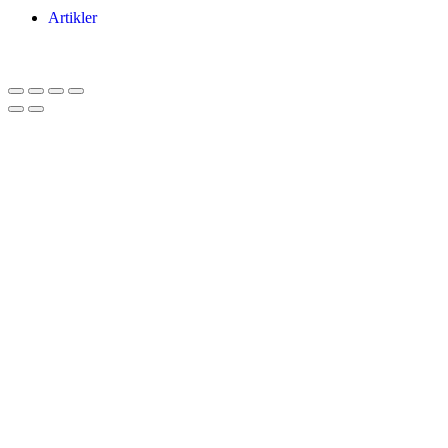
Artikler
Har du brug for en billig lejebil kan du finde
billige biler til leje
her