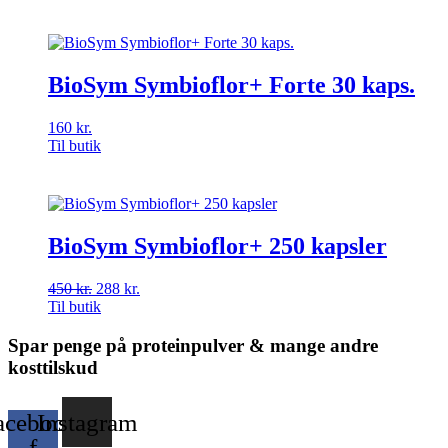
BioSym Symbioflor+ Forte 30 kaps.
160
kr.
Til butik
BioSym Symbioflor+ 250 kapsler
450
kr.
Den
288
kr.
Den
Til butik
oprindelige
aktuelle
pris
pris
var:
er:
Spar penge på proteinpulver & mange andre
450 kr..
288 kr..
kosttilskud
acebook-
Instagram
f