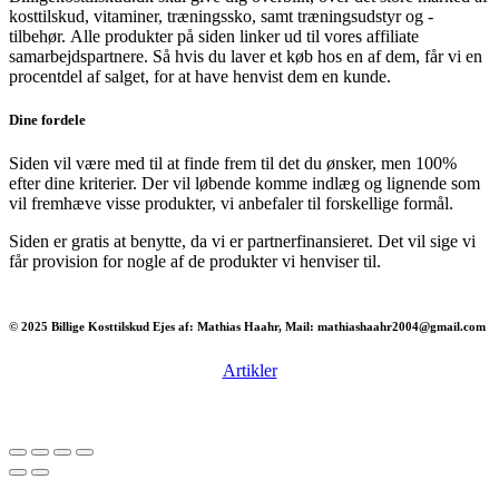
kosttilskud, vitaminer, træningssko, samt træningsudstyr og -
tilbehør.
Alle produkter på siden linker ud til vores affiliate
samarbejdspartnere. Så hvis du laver et køb hos en af dem, får vi en
procentdel af salget, for at have henvist dem en kunde.
Dine fordele
Siden vil være med til at finde frem til det du ønsker, men 100%
efter dine kriterier. Der vil løbende komme indlæg og lignende som
vil fremhæve visse produkter, vi anbefaler til forskellige formål.
Siden er gratis at benytte, da vi er partnerfinansieret. Det vil sige vi
får provision for nogle af de produkter vi henviser til.
© 2025 Billige Kosttilskud Ejes af: Mathias Haahr, Mail: mathiashaahr2004@gmail.com
Artikler
Har du brug for en billig lejebil kan du finde
billige biler til leje
her