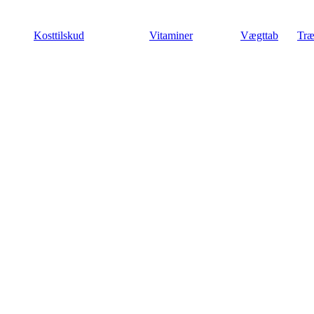
Videre
til
Kosttilskud
Vitaminer
Vægttab
Træ
indhold