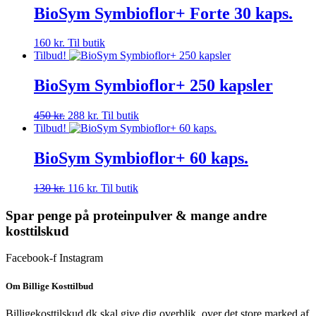
BioSym Symbioflor+ Forte 30 kaps.
160
kr.
Til butik
Tilbud!
BioSym Symbioflor+ 250 kapsler
Den
Den
450
kr.
288
kr.
Til butik
oprindelige
aktuelle
Tilbud!
pris
pris
var:
er:
BioSym Symbioflor+ 60 kaps.
450 kr..
288 kr..
Den
Den
130
kr.
116
kr.
Til butik
oprindelige
aktuelle
pris
pris
Spar penge på proteinpulver & mange andre
var:
er:
kosttilskud
130 kr..
116 kr..
Facebook-f
Instagram
Om Billige Kosttilbud
Billigekosttilskud.dk skal give dig overblik, over det store marked af