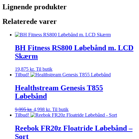
Lignende produkter
Relaterede varer
BH Fitness RS800 Løbebånd m. LCD
Skærm
19,875
kr.
Til butik
Tilbud!
Healthstream Genesis T855
Løbebånd
Den
Den
9,995
kr.
4,998
kr.
Til butik
oprindelige
aktuelle
Tilbud!
pris
pris
var:
er:
Reebok FR20z Floatride Løbebånd –
9,995 kr..
4,998 kr..
Sort