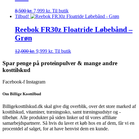
Den
Den
8,500
kr.
7,999
kr.
Til butik
oprindelige
aktuelle
Tilbud!
pris
pris
var:
er:
Reebok FR30z Floatride Løbebånd –
8,500 kr..
7,999 kr..
Grøn
Den
Den
12,000
kr.
9,999
kr.
Til butik
oprindelige
aktuelle
pris
pris
Spar penge på proteinpulver & mange andre
var:
er:
kosttilskud
12,000 kr..
9,999 kr..
Facebook-f
Instagram
Om Billige Kosttilbud
Billigekosttilskud.dk skal give dig overblik, over det store marked af
kosttilskud, vitaminer, træningssko, samt træningsudstyr og -
tilbehør.
Alle produkter på siden linker ud til vores affiliate
samarbejdspartnere. Så hvis du laver et køb hos en af dem, får vi en
procentdel af salget, for at have henvist dem en kunde.