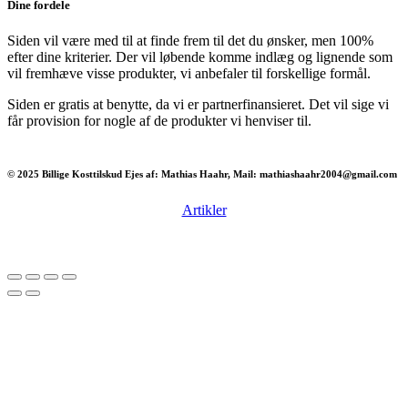
Dine fordele
Siden vil være med til at finde frem til det du ønsker, men 100%
efter dine kriterier. Der vil løbende komme indlæg og lignende som
vil fremhæve visse produkter, vi anbefaler til forskellige formål.
Siden er gratis at benytte, da vi er partnerfinansieret. Det vil sige vi
får provision for nogle af de produkter vi henviser til.
© 2025 Billige Kosttilskud Ejes af: Mathias Haahr, Mail: mathiashaahr2004@gmail.com
Artikler
Har du brug for en billig lejebil kan du finde
billige biler til leje
her