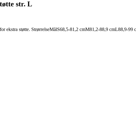
tte str. L
ug for ekstra støtte. StrørrelseMålS68,5-81,2 cmM81,2-88,9 cmL88,9-