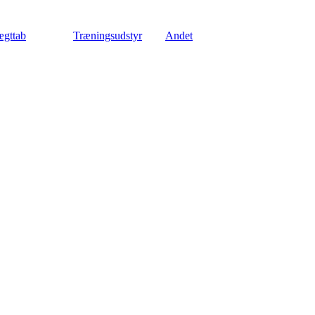
gttab
Træningsudstyr
Andet