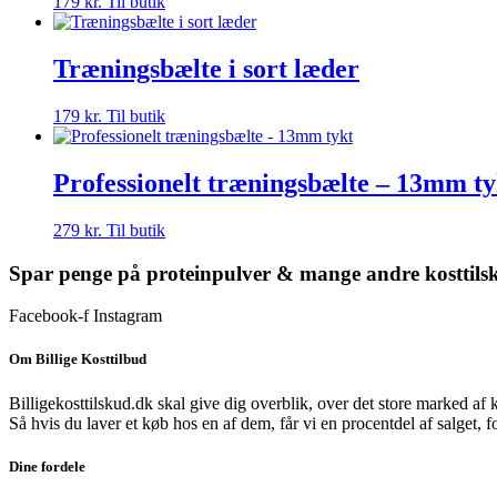
179
kr.
Til butik
Træningsbælte i sort læder
179
kr.
Til butik
Professionelt træningsbælte – 13mm ty
279
kr.
Til butik
Spar penge på proteinpulver & mange andre kosttils
Facebook-f
Instagram
Om Billige Kosttilbud
Billigekosttilskud.dk skal give dig overblik, over det store marked af 
Så hvis du laver et køb hos en af dem, får vi en procentdel af salget, 
Dine fordele