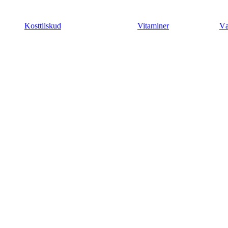
Videre
til
Kosttilskud
Vitaminer
Væ
indhold