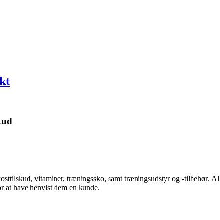
kt
kud
kosttilskud, vitaminer, træningssko, samt træningsudstyr og -tilbehør.
Al
for at have henvist dem en kunde.