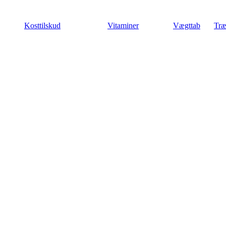
Videre
til
Kosttilskud
Vitaminer
Vægttab
Træ
indhold