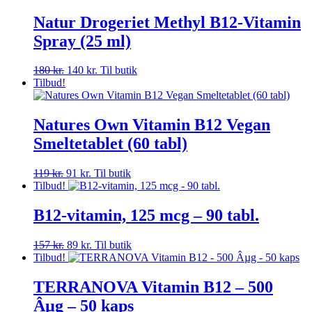
Natur Drogeriet Methyl B12-Vitamin
Spray (25 ml)
Den
Den
180
kr.
140
kr.
Til butik
oprindelige
aktuelle
Tilbud!
pris
pris
var:
er:
180 kr..
140 kr..
Natures Own Vitamin B12 Vegan
Smeltetablet (60 tabl)
Den
Den
119
kr.
91
kr.
Til butik
oprindelige
aktuelle
Tilbud!
pris
pris
var:
er:
B12-vitamin, 125 mcg – 90 tabl.
119 kr..
91 kr..
Den
Den
157
kr.
89
kr.
Til butik
oprindelige
aktuelle
Tilbud!
pris
pris
var:
er:
TERRANOVA Vitamin B12 – 500
157 kr..
89 kr..
Âµg – 50 kaps