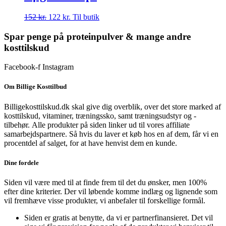
Den
Den
152
kr.
122
kr.
Til butik
oprindelige
aktuelle
pris
pris
Spar penge på proteinpulver & mange andre
var:
er:
kosttilskud
152 kr..
122 kr..
Facebook-f
Instagram
Om Billige Kosttilbud
Billigekosttilskud.dk skal give dig overblik, over det store marked af
kosttilskud, vitaminer, træningssko, samt træningsudstyr og -
tilbehør.
Alle produkter på siden linker ud til vores affiliate
samarbejdspartnere. Så hvis du laver et køb hos en af dem, får vi en
procentdel af salget, for at have henvist dem en kunde.
Dine fordele
Siden vil være med til at finde frem til det du ønsker, men 100%
efter dine kriterier. Der vil løbende komme indlæg og lignende som
vil fremhæve visse produkter, vi anbefaler til forskellige formål.
Siden er gratis at benytte, da vi er partnerfinansieret. Det vil