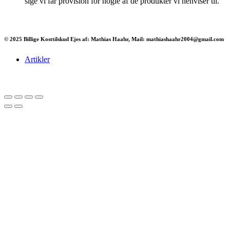
sige vi får provision for nogle af de produkter vi henviser til.
© 2025 Billige Kosttilskud Ejes af: Mathias Haahr, Mail: mathiashaahr2004@gmail.com
Artikler
Har du brug for en billig lejebil kan du finde
billige biler til leje
her