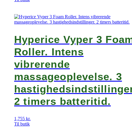
pris
pris
var:
er:
449 kr..
139 kr..
Hyperice Vyper 3 Foa
Roller. Intens
vibrerende
massageoplevelse. 3
hastighedsindstillinger
2 timers batteritid.
1,755
kr.
Til butik