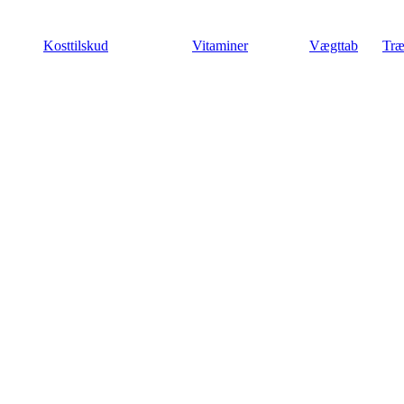
Videre
til
Kosttilskud
Vitaminer
Vægttab
Træ
indhold