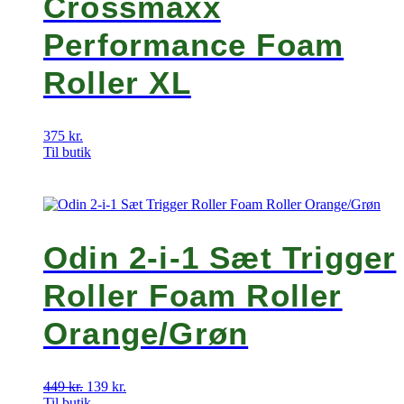
Crossmaxx
Performance Foam
Roller XL
375
kr.
Til butik
Odin 2-i-1 Sæt Trigger
Roller Foam Roller
Orange/Grøn
449
kr.
Den
139
kr.
Den
Til butik
oprindelige
aktuelle