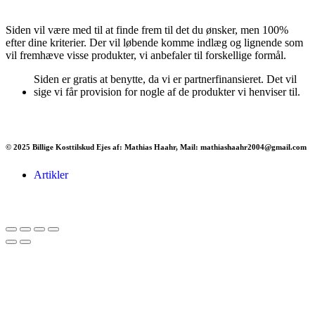
Siden vil være med til at finde frem til det du ønsker, men 100%
efter dine kriterier. Der vil løbende komme indlæg og lignende som
vil fremhæve visse produkter, vi anbefaler til forskellige formål.
Siden er gratis at benytte, da vi er partnerfinansieret. Det vil
sige vi får provision for nogle af de produkter vi henviser til.
© 2025 Billige Kosttilskud Ejes af: Mathias Haahr, Mail: mathiashaahr2004@gmail.com
Artikler
Har du brug for en billig lejebil kan du finde
billige biler til leje
her