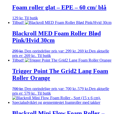
Foam roller glat – EPE – 60 cm/ blå
129
kr.
Til butik
Tilbud!
Blackroll MED Foam Roller Blød
Pink/Hvid 30cm
299
kr.
Den oprindelige pris var: 299 kr..
269
kr.
Den aktuelle
pris er: 269 kr..
Til butik
Tilbud!
Trigger Point The Grid2 Lang Foam
Roller Orange
700
kr.
Den oprindelige pris var: 700 kr..
579
kr.
Den aktuelle
pris er: 579 kr..
Til butik
Blackroll Mini Flow Foam Roller –