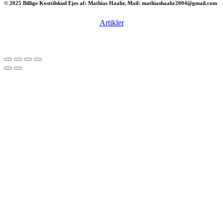
© 2025 Billige Kosttilskud Ejes af: Mathias Haahr, Mail: mathiashaahr2004@gmail.com
Artikler
Har du brug for en billig lejebil kan du finde
billige biler til leje
her