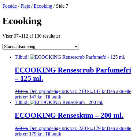
Forside
/
Pleje
/
Ecooking
/ Side 7
Ecooking
Viser 97–112 af 130 resultater
Tilbud!
ECOOKING Rensescrub Parfumefri
– 125 ml.
210
kr.
Den oprindelige pris var: 210 kr..
147
kr.
Den aktuelle
pris er: 147 kr..
Til butik
Tilbud!
ECOOKING Renseskum – 200 ml.
220
kr.
Den oprindelige pris var: 220 kr..
179
kr.
Den aktuelle
pris er: 179 kr..
Til butik