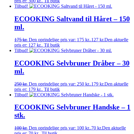
pris er: 300 kr..
Til butik
Tilbud!
ECOOKING Saltvand til Håret – 150
ml.
175
kr.
Den oprindelige pris var: 175 kr..
127
kr.
Den aktuelle
pris er: 127 kr..
Til butik
Tilbud!
ECOOKING Selvbruner Dråber – 30
ml.
250
kr.
Den oprindelige pris var: 250 kr..
179
kr.
Den aktuelle
pris er: 179 kr..
Til butik
Tilbud!
ECOOKING Selvbruner Handske – 1
stk.
100
kr.
Den oprindelige pris var: 100 kr..
70
kr.
Den aktuelle
pris er: 70 kr..
Til butik