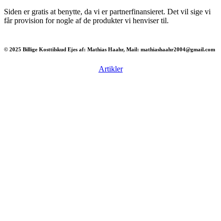
Siden er gratis at benytte, da vi er partnerfinansieret. Det vil sige vi
får provision for nogle af de produkter vi henviser til.
© 2025 Billige Kosttilskud Ejes af: Mathias Haahr, Mail: mathiashaahr2004@gmail.com
Artikler
Har du brug for en billig lejebil kan du finde
billige biler til leje
her