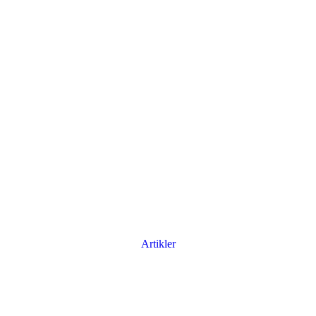
Artikler
Har du brug for en billig lejebil kan du finde
billige biler til leje
her