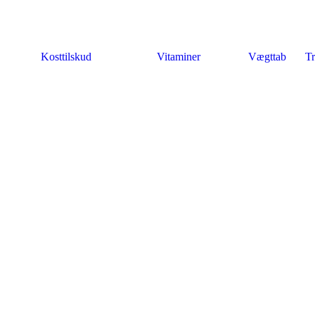
Kosttilskud
Vitaminer
Vægttab
Tr