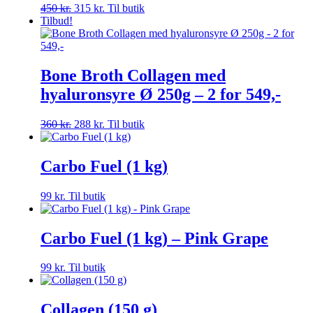
Den
Den
450
kr.
315
kr.
Til butik
oprindelige
aktuelle
Tilbud!
pris
pris
var:
er:
450 kr..
315 kr..
Bone Broth Collagen med
hyaluronsyre Ø 250g – 2 for 549,-
Den
Den
360
kr.
288
kr.
Til butik
oprindelige
aktuelle
pris
pris
var:
er:
Carbo Fuel (1 kg)
360 kr..
288 kr..
99
kr.
Til butik
Carbo Fuel (1 kg) – Pink Grape
99
kr.
Til butik
Collagen (150 g)