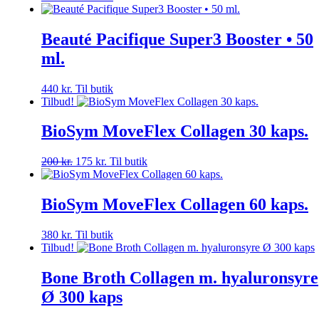
Beauté Pacifique Super3 Booster • 50
ml.
440
kr.
Til butik
Tilbud!
BioSym MoveFlex Collagen 30 kaps.
Den
Den
200
kr.
175
kr.
Til butik
oprindelige
aktuelle
pris
pris
var:
er:
BioSym MoveFlex Collagen 60 kaps.
200 kr..
175 kr..
380
kr.
Til butik
Tilbud!
Bone Broth Collagen m. hyaluronsyre
Ø 300 kaps