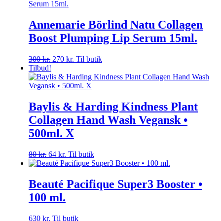
var:
er:
450 kr..
405 kr..
Annemarie Börlind Natu Collagen
Boost Plumping Lip Serum 15ml.
Den
Den
300
kr.
270
kr.
Til butik
oprindelige
aktuelle
Tilbud!
pris
pris
var:
er:
300 kr..
270 kr..
Baylis & Harding Kindness Plant
Collagen Hand Wash Vegansk •
500ml. X
Den
Den
80
kr.
64
kr.
Til butik
oprindelige
aktuelle
pris
pris
var:
er:
Beauté Pacifique Super3 Booster •
80 kr..
64 kr..
100 ml.
630
kr.
Til butik