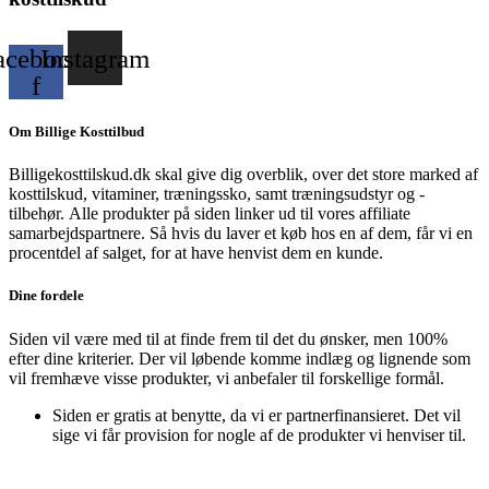
acebook-
Instagram
f
Om Billige Kosttilbud
Billigekosttilskud.dk skal give dig overblik, over det store marked af
kosttilskud, vitaminer, træningssko, samt træningsudstyr og -
tilbehør.
Alle produkter på siden linker ud til vores affiliate
samarbejdspartnere. Så hvis du laver et køb hos en af dem, får vi en
procentdel af salget, for at have henvist dem en kunde.
Dine fordele
Siden vil være med til at finde frem til det du ønsker, men 100%
efter dine kriterier. Der vil løbende komme indlæg og lignende som
vil fremhæve visse produkter, vi anbefaler til forskellige formål.
Siden er gratis at benytte, da vi er partnerfinansieret. Det vil
sige vi får provision for nogle af de produkter vi henviser til.