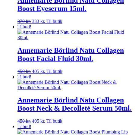
Annemarie Börlind Natu Collagen
Boost Eyeserum 15ml.
Den
Den
370
kr.
333
kr.
Til butik
oprindelige
aktuelle
Tilbud!
pris
pris
var:
er:
370 kr..
333 kr..
Annemarie Börlind Natu Collagen
Boost Facial Fluid 30ml.
Den
Den
450
kr.
405
kr.
Til butik
oprindelige
aktuelle
Tilbud!
pris
pris
var:
er:
450 kr..
405 kr..
Annemarie Börlind Natu Collagen
Boost Neck & Decolleté Serum 50ml.
Den
Den
450
kr.
405
kr.
Til butik
oprindelige
aktuelle
Tilbud!
pris
pris