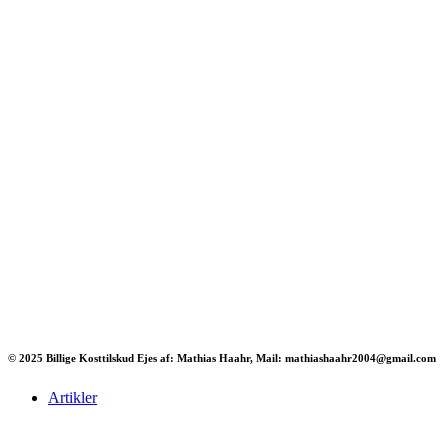
© 2025 Billige Kosttilskud Ejes af: Mathias Haahr, Mail: mathiashaahr2004@gmail.com
Artikler
Har du brug for en billig lejebil kan du finde
billige biler til leje
her