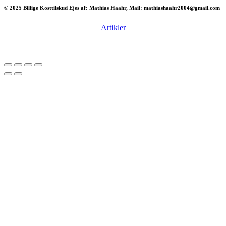
© 2025 Billige Kosttilskud Ejes af: Mathias Haahr, Mail: mathiashaahr2004@gmail.com
Artikler
Har du brug for en billig lejebil kan du finde
billige biler til leje
her