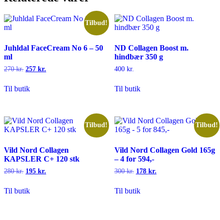
Tilbud!
Juhldal FaceCream No 6 – 50
ND Collagen Boost m.
ml
hindbær 350 g
270
kr.
Den
257
kr.
Den
400
kr.
oprindelige
aktuelle
pris
pris
Til butik
Til butik
var:
er:
270 kr..
257 kr..
Tilbud!
Tilbud!
Vild Nord Collagen
Vild Nord Collagen Gold 165g
KAPSLER C+ 120 stk
– 4 for 594,-
280
kr.
Den
195
kr.
Den
300
kr.
Den
178
kr.
Den
oprindelige
aktuelle
oprindelige
aktuelle
pris
pris
pris
pris
Til butik
Til butik
var:
er:
var:
er:
280 kr..
195 kr..
300 kr..
178 kr..