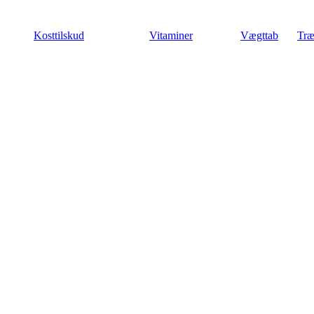
Videre
til
Kosttilskud
Vitaminer
Vægttab
Træ
indhold