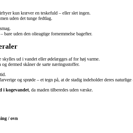
rfryer kun kræver en teskefuld – eller slet ingen.
, men uden det tunge fedtlag.
 smag.
 – bare uden den olieagtige fornemmelse bagefter.
eraler
 skylles ud i vandet eller ødelægges af for høj varme.
n og dermed skåner de sarte næringsstoffer.
tid.
rverige og sprøde – et tegn på, at de stadig indeholder deres naturlige 
d i kogevandet
, da maden tilberedes uden væske.
ning / ovn