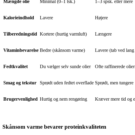
Mængde olie
Minimal (0–1 tsk.)
1–3 spsk. eller mere
Kalorieindhold
Lavere
Højere
Tilberedningstid
Kortere (hurtig varmluft)
Længere
Vitaminbevarelse
Bedre (skånsom varme)
Lavere (tab ved lang 
Fedtkvalitet
Du vælger selv sunde olier
Ofte raffinerede olier
Smag og tekstur
Sprødt uden fedtet overflade
Sprødt, men tungere
Brugervenlighed
Hurtig og nem rengøring
Kræver mere tid og e
Skånsom varme bevarer proteinkvaliteten