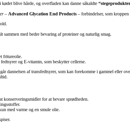
i kødet blive hårde, og overfladen kan danne såkaldte
“stegeprodukte
er
–
Advanced Glycation End Products
– forbindelser, som kroppen 
old.
– alt sammen med bedre bevaring af proteiner og naturlig smag.
t fritureolie.
 fedtsyrer og E-vitamin, som beskytter cellerne.
ndgår dannelsen af transfedtsyrer, som kan forekomme i gammel eller over
ltid.
sat konserveringsmidler for at bevare sprødheden.
ingsstoffer.
de kun med varme og en smule olie.
piser.