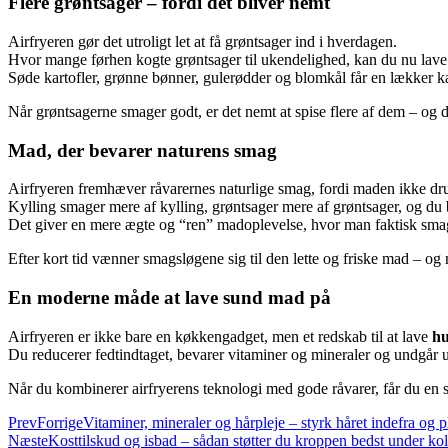
Flere grøntsager – fordi det bliver nemt
Airfryeren gør det utroligt let at få grøntsager ind i hverdagen.
Hvor mange førhen kogte grøntsager til ukendelighed, kan du nu lave 
Søde kartofler, grønne bønner, gulerødder og blomkål får en lækker ka
Når grøntsagerne smager godt, er det nemt at spise flere af dem – og d
Mad, der bevarer naturens smag
Airfryeren fremhæver råvarernes naturlige smag, fordi maden ikke druk
Kylling smager mere af kylling, grøntsager mere af grøntsager, og du be
Det giver en mere ægte og “ren” madoplevelse, hvor man faktisk smag
Efter kort tid vænner smagsløgene sig til den lette og friske mad – og
En moderne måde at lave sund mad på
Airfryeren er ikke bare en køkkengadget, men et redskab til at lave
hu
Du reducerer fedtindtaget, bevarer vitaminer og mineraler og undgår u
Når du kombinerer airfryerens teknologi med gode råvarer, får du en
Prev
Forrige
Vitaminer, mineraler og hårpleje – styrk håret indefra og p
Næste
Kosttilskud og isbad – sådan støtter du kroppen bedst under kol