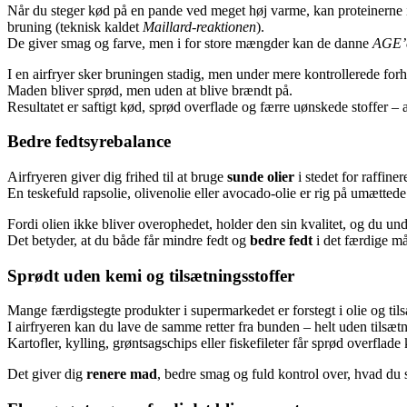
Når du steger kød på en pande ved meget høj varme, kan proteinerne 
bruning (teknisk kaldet
Maillard-reaktionen
).
De giver smag og farve, men i for store mængder kan de danne
AGE’
I en airfryer sker bruningen stadig, men under mere kontrollerede forh
Maden bliver sprød, men uden at blive brændt på.
Resultatet er saftigt kød, sprød overflade og færre uønskede stoffer 
Bedre fedtsyrebalance
Airfryeren giver dig frihed til at bruge
sunde olier
i stedet for raffinere
En teskefuld rapsolie, olivenolie eller avocado-olie er rig på umættede
Fordi olien ikke bliver overophedet, holder den sin kvalitet, og du u
Det betyder, at du både får mindre fedt og
bedre fedt
i det færdige må
Sprødt uden kemi og tilsætningsstoffer
Mange færdigstegte produkter i supermarkedet er forstegt i olie og til
I airfryeren kan du lave de samme retter fra bunden – helt uden tilsætn
Kartofler, kylling, grøntsagschips eller fiskefileter får sprød overfla
Det giver dig
renere mad
, bedre smag og fuld kontrol over, hvad du s