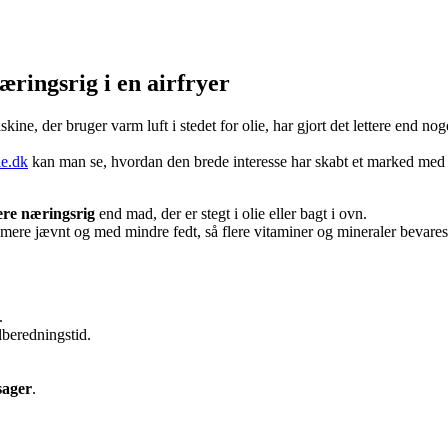
ringsrig i en airfryer
kine, der bruger varm luft i stedet for olie, har gjort det lettere end n
de.dk
kan man se, hvordan den brede interesse har skabt et marked med m
ere næringsrig
end mad, der er stegt i olie eller bagt i ovn.
 mere jævnt og med mindre fedt, så flere vitaminer og mineraler bevares
.
lberedningstid.
sager
.