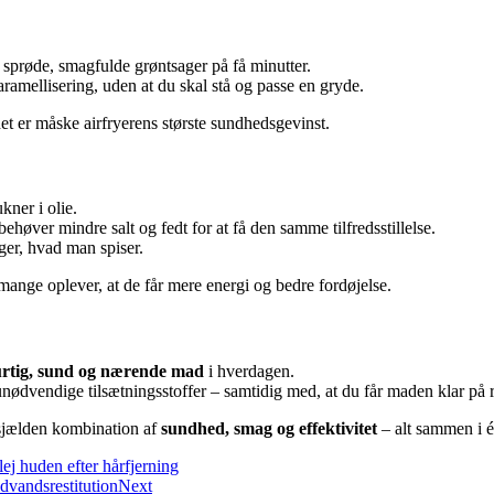
sprøde, smagfulde grøntsager på få minutter.
ramellisering, uden at du skal stå og passe en gryde.
et er måske airfryerens største sundhedsgevinst.
ner i olie.
høver mindre salt og fedt for at få den samme tilfredsstillelse.
er, hvad man spiser.
 mange oplever, at de får mere energi og bedre fordøjelse.
rtig, sund og nærende mad
i hverdagen.
nødvendige tilsætningsstoffer – samtidig med, at du får maden klar på r
 sjælden kombination af
sundhed, smag og effektivitet
– alt sammen i 
lej huden efter hårfjerning
dvandsrestitution
Next