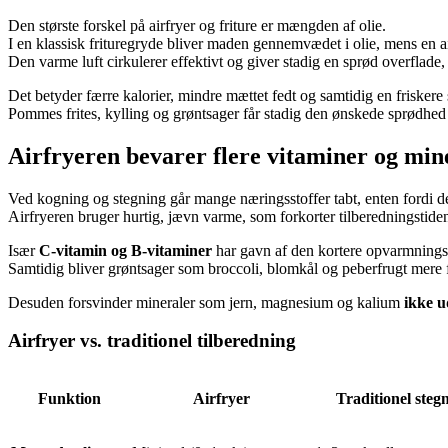
Den største forskel på airfryer og friture er mængden af olie.
I en klassisk frituregryde bliver maden gennemvædet i olie, mens en ai
Den varme luft cirkulerer effektivt og giver stadig en sprød overflade
Det betyder færre kalorier, mindre mættet fedt og samtidig en friskere
Pommes frites, kylling og grøntsager får stadig den ønskede sprødhed
Airfryeren bevarer flere vitaminer og min
Ved kogning og stegning går mange næringsstoffer tabt, enten fordi de
Airfryeren bruger hurtig, jævn varme, som forkorter tilberedningstide
Især
C-vitamin og B-vitaminer
har gavn af den kortere opvarmnings
Samtidig bliver grøntsager som broccoli, blomkål og peberfrugt mere fa
Desuden forsvinder mineraler som jern, magnesium og kalium
ikke u
Airfryer vs. traditionel tilberedning
Funktion
Airfryer
Traditionel steg