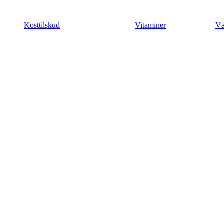
Videre
til
Kosttilskud
Vitaminer
Væ
indhold