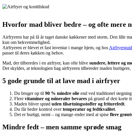
Hvorfor mad bliver bedre – og ofte mere næ
Airfryeren har på få år taget danske køkkener med storm. Den lille mas
kun om bekvemmelighed.
Airfryeren er blevet et fast inventar i mange hjem, og hos
Airfryergui
passer til deres køkken og behov.
Mad, der tilberedes i en airfryer, kan ofte blive
sundere, lettere og m
Det skyldes, at teknologien bag airfryeren tilbereder maden hurtigere,
5 gode grunde til at lave mad i airfryer
Du bruger op til
90 % mindre olie
end ved traditionel stegning
Flere
vitaminer og mineraler bevares
på grund af den korte ti
Maden bliver sprød
uden tilsætningsstoffer og friturefedt
.
Du får bedre kontrol over
temperatur og fedtkvalitet
.
Det er hurtigt, nemt – og mange ender med at spise
flere grønt
Mindre fedt – men samme sprøde smag