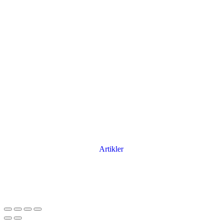
Artikler
Har du brug for en billig lejebil kan du finde
billige biler til leje
her