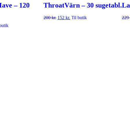
Mave – 120
ThroatVärn – 30 sugetabl.
La
200
kr.
152
kr.
Til butik
229
butik