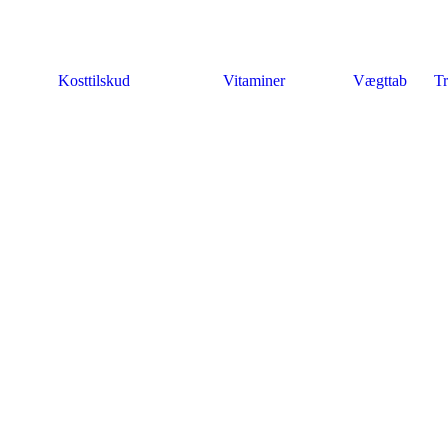
Kosttilskud
Vitaminer
Vægttab
Tr