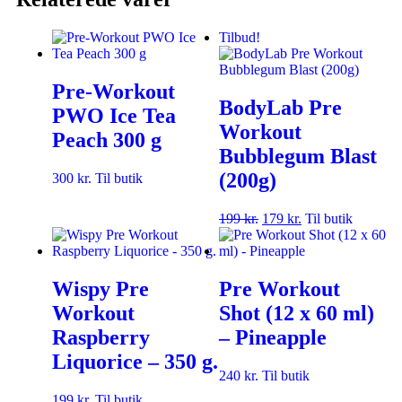
Tilbud!
Pre-Workout
BodyLab Pre
PWO Ice Tea
Workout
Peach 300 g
Bubblegum Blast
(200g)
300
kr.
Til butik
199
kr.
179
kr.
Til butik
Wispy Pre
Pre Workout
Workout
Shot (12 x 60 ml)
Raspberry
– Pineapple
Liquorice – 350 g.
240
kr.
Til butik
199
kr.
Til butik