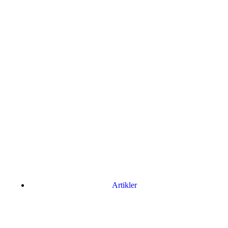
Artikler
Har du brug for en billig lejebil kan du finde
billige biler til leje