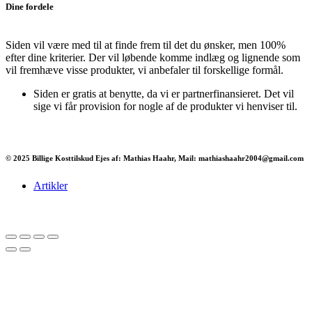
Dine fordele
Siden vil være med til at finde frem til det du ønsker, men 100%
efter dine kriterier. Der vil løbende komme indlæg og lignende som
vil fremhæve visse produkter, vi anbefaler til forskellige formål.
Siden er gratis at benytte, da vi er partnerfinansieret. Det vil
sige vi får provision for nogle af de produkter vi henviser til.
© 2025 Billige Kosttilskud Ejes af: Mathias Haahr, Mail: mathiashaahr2004@gmail.com
Artikler
Har du brug for en billig lejebil kan du finde
billige biler til leje
her