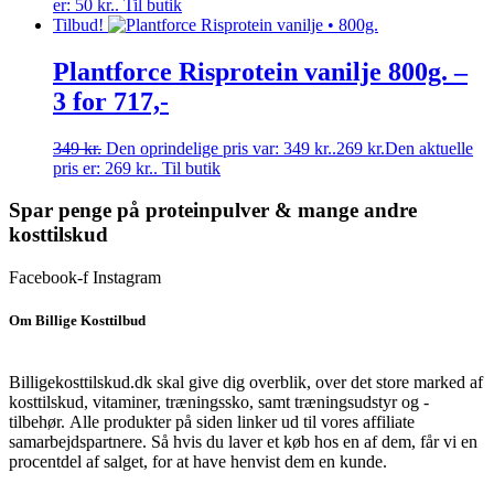
er: 50 kr..
Til butik
Tilbud!
Plantforce Risprotein vanilje 800g. –
3 for 717,-
349
kr.
Den oprindelige pris var: 349 kr..
269
kr.
Den aktuelle
pris er: 269 kr..
Til butik
Spar penge på proteinpulver & mange andre
kosttilskud
Facebook-f
Instagram
Om Billige Kosttilbud
Billigekosttilskud.dk skal give dig overblik, over det store marked af
kosttilskud, vitaminer, træningssko, samt træningsudstyr og -
tilbehør.
Alle produkter på siden linker ud til vores affiliate
samarbejdspartnere. Så hvis du laver et køb hos en af dem, får vi en
procentdel af salget, for at have henvist dem en kunde.