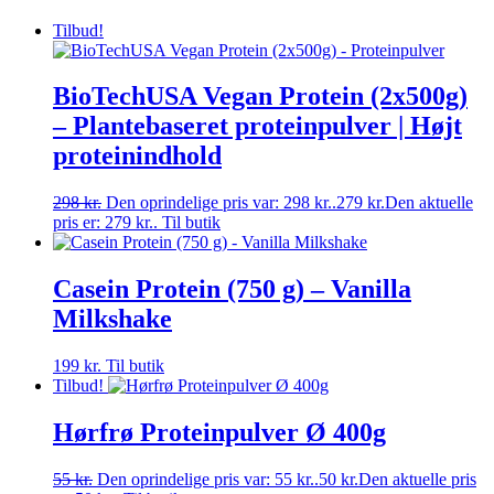
Tilbud!
BioTechUSA Vegan Protein (2x500g)
– Plantebaseret proteinpulver | Højt
proteinindhold
298
kr.
Den oprindelige pris var: 298 kr..
279
kr.
Den aktuelle
pris er: 279 kr..
Til butik
Casein Protein (750 g) – Vanilla
Milkshake
199
kr.
Til butik
Tilbud!
Hørfrø Proteinpulver Ø 400g
55
kr.
Den oprindelige pris var: 55 kr..
50
kr.
Den aktuelle pris