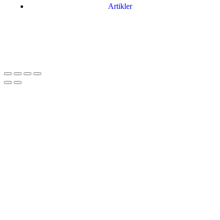
Artikler
Har du brug for en billig lejebil kan du finde
billige biler til leje
her