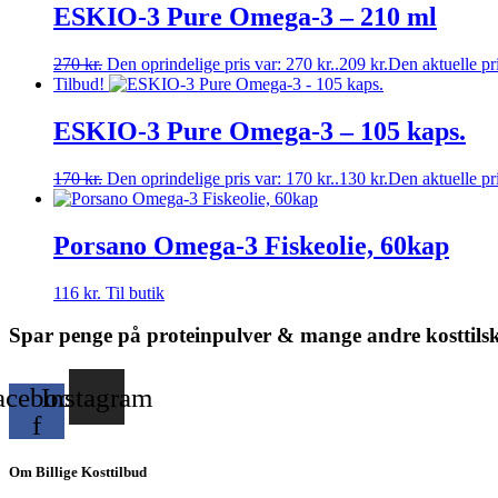
ESKIO-3 Pure Omega-3 – 210 ml
270
kr.
Den oprindelige pris var: 270 kr..
209
kr.
Den aktuelle pri
Tilbud!
ESKIO-3 Pure Omega-3 – 105 kaps.
170
kr.
Den oprindelige pris var: 170 kr..
130
kr.
Den aktuelle pri
Porsano Omega-3 Fiskeolie, 60kap
116
kr.
Til butik
Spar penge på proteinpulver & mange andre kosttils
acebook-
Instagram
f
Om Billige Kosttilbud