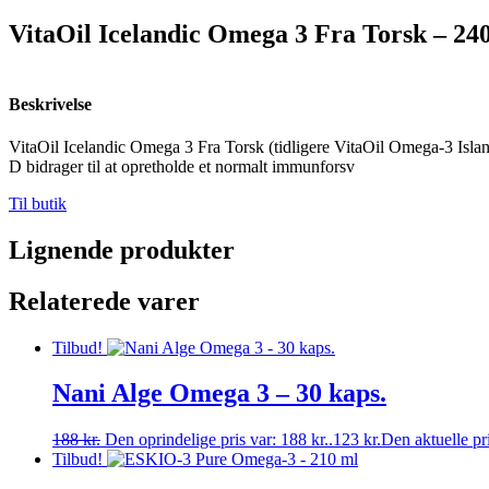
VitaOil Icelandic Omega 3 Fra Torsk – 240
Beskrivelse
VitaOil Icelandic Omega 3 Fra Torsk (tidligere VitaOil Omega-3 Isla
D bidrager til at opretholde et normalt immunforsv
Til butik
Lignende produkter
Relaterede varer
Tilbud!
Nani Alge Omega 3 – 30 kaps.
188
kr.
Den oprindelige pris var: 188 kr..
123
kr.
Den aktuelle pri
Tilbud!