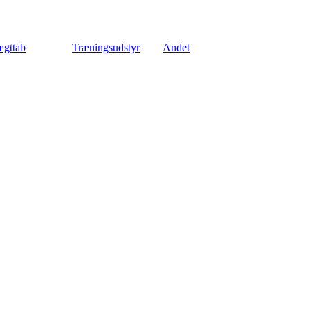
gttab
Træningsudstyr
Andet