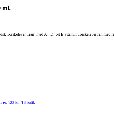
 ml.
ndsk Torskelever Tran) med A-, D- og E-vitamin Torskelevertran med ren
s er: 123 kr..
Til butik