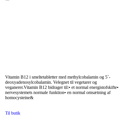
Hamburger Toggle Menu
Vitamin B12 i smeltetabletter med methylcobalamin og 5´-
deoxyadenosylcobalamin. Velegnet til vegetarer og
veganerer.Vitamin B12 bidrager til:• et normal energistofskifte•
nervesystemets normale funktion• en normal omsætning af
homocysteine&
Til butik