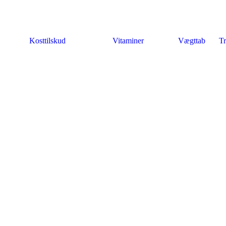
Kosttilskud
Vitaminer
Vægttab
Tr