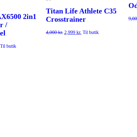
Od
Titan Life Athlete C35
AX6500 2in1
Crosstrainer
9,0
r /
el
4,000
kr.
2,999
kr.
Til butik
Til butik