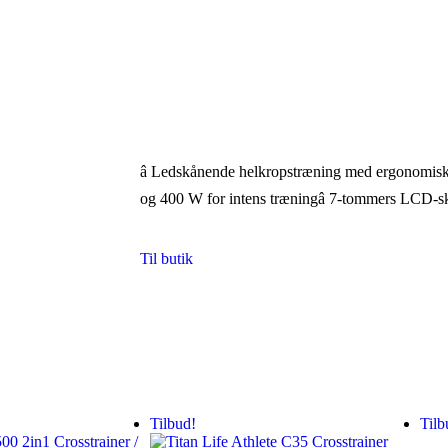
â Ledskånende helkropstræning med ergonomisk
og 400 W for intens træningâ 7-tommers LCD-
Til butik
Tilbud!
Tilb