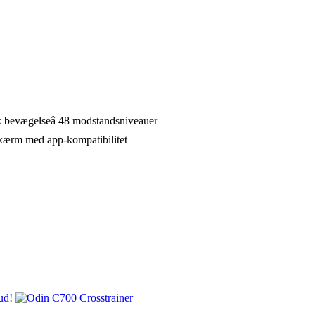
 bevægelseâ 48 modstandsniveauer
skærm med app-kompatibilitet
ud!