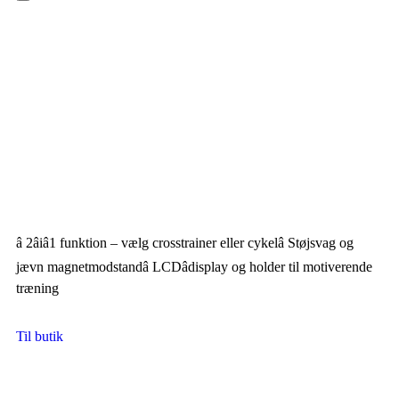
Hamburger Toggle Menu
â 2âiâ1 funktion – vælg crosstrainer eller cykelâ Støjsvag og
jævn magnetmodstandâ LCDâdisplay og holder til motiverende
træning
Til butik