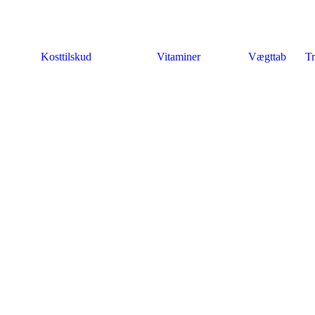
Kosttilskud
Vitaminer
Vægttab
Tr