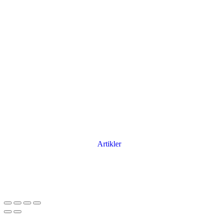
Artikler
Har du brug for en billig lejebil kan du finde
billige biler til leje
her