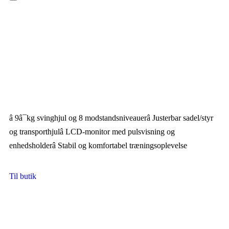
Hamburger Toggle Menu
â 9â¯kg svinghjul og 8 modstandsniveauerâ Justerbar sadel/styr
og transporthjulâ LCD-monitor med pulsvisning og
enhedsholderâ Stabil og komfortabel træningsoplevelse
Til butik