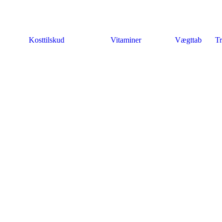
Kosttilskud
Vitaminer
Vægttab
Tr