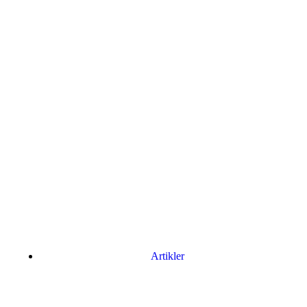
Artikler
Har du brug for en billig lejebil kan du finde
billige biler til leje