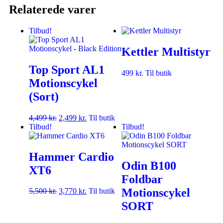
Relaterede varer
Tilbud!
Kettler Multistyr
Top Sport AL1
499
kr.
Til butik
Motionscykel
(Sort)
4,499
kr.
2,499
kr.
Til butik
Tilbud!
Tilbud!
Hammer Cardio
Odin B100
XT6
Foldbar
Motionscykel
5,500
kr.
3,770
kr.
Til butik
SORT