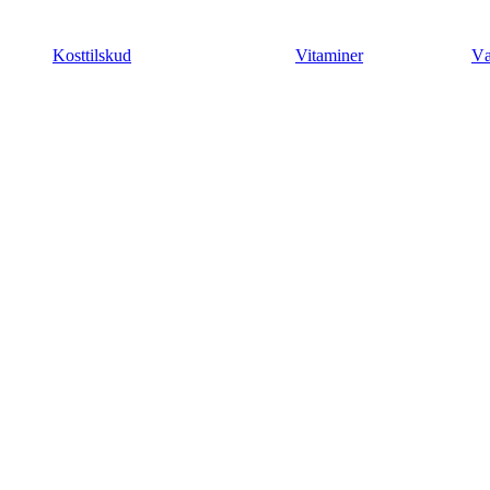
Videre
til
Kosttilskud
Vitaminer
Væ
indhold