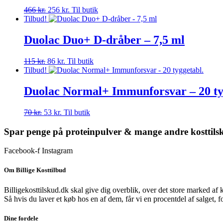
Den
Den
466
kr.
256
kr.
Til butik
oprindelige
aktuelle
Tilbud!
pris
pris
var:
er:
Duolac Duo+ D-dråber – 7,5 ml
466 kr..
256 kr..
Den
Den
115
kr.
86
kr.
Til butik
oprindelige
aktuelle
Tilbud!
pris
pris
var:
er:
Duolac Normal+ Immunforsvar – 20 ty
115 kr..
86 kr..
Den
Den
70
kr.
53
kr.
Til butik
oprindelige
aktuelle
pris
pris
Spar penge på proteinpulver & mange andre kosttils
var:
er:
70 kr..
53 kr..
Facebook-f
Instagram
Om Billige Kosttilbud
Billigekosttilskud.dk skal give dig overblik, over det store marked af 
Så hvis du laver et køb hos en af dem, får vi en procentdel af salget, 
Dine fordele