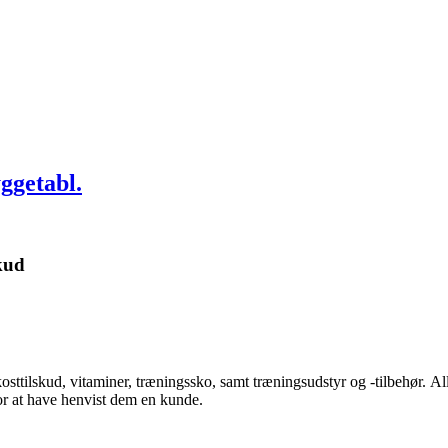
ggetabl.
kud
kosttilskud, vitaminer, træningssko, samt træningsudstyr og -tilbehør.
Al
for at have henvist dem en kunde.