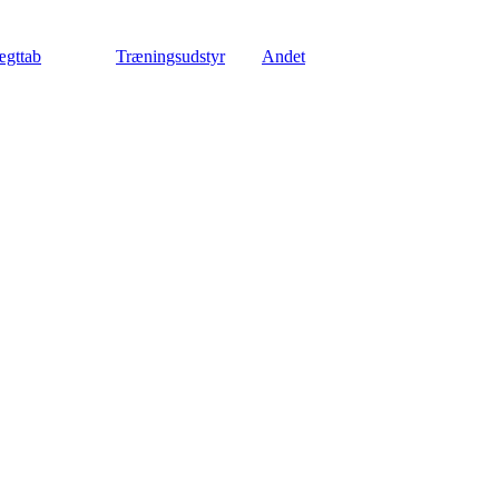
gttab
Træningsudstyr
Andet