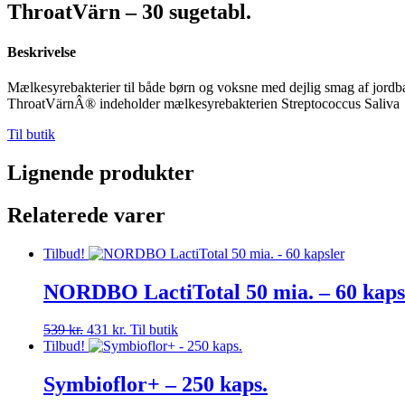
ThroatVärn – 30 sugetabl.
Beskrivelse
Mælkesyrebakterier til både børn og voksne med dejlig smag af jordb
ThroatVärnÂ® indeholder mælkesyrebakterien Streptococcus Saliva
Til butik
Lignende produkter
Relaterede varer
Tilbud!
NORDBO LactiTotal 50 mia. – 60 kaps
Den
Den
539
kr.
431
kr.
Til butik
oprindelige
aktuelle
Tilbud!
pris
pris
var:
er:
Symbioflor+ – 250 kaps.
539 kr..
431 kr..