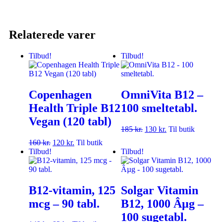
Relaterede varer
Tilbud!
Tilbud!
Copenhagen
OmniVita B12 –
Health Triple B12
100 smeltetabl.
Vegan (120 tabl)
185
kr.
130
kr.
Til butik
160
kr.
120
kr.
Til butik
Tilbud!
Tilbud!
B12-vitamin, 125
Solgar Vitamin
mcg – 90 tabl.
B12, 1000 Âµg –
100 sugetabl.