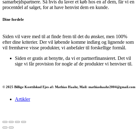
samarbejdspartnere. Så hvis du laver et køb hos en af dem, får vi en
procentdel af salget, for at have henvist dem en kunde.
Dine fordele
Siden vil være med til at finde frem til det du ønsker, men 100%
efter dine kriterier. Der vil løbende komme indlæg og lignende som
vil fremhæve visse produkter, vi anbefaler til forskellige formål.
Siden er gratis at benytte, da vi er partnerfinansieret. Det vil
sige vi får provision for nogle af de produkter vi henviser til.
© 2025 Billige Kosttilskud Ejes af: Mathias Haahr, Mail: mathiashaahr2004@gmail.com
Artikler
Har du brug for en billig lejebil kan du finde
billige biler til leje
her