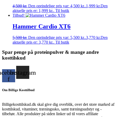
4,500
kr.
Den oprindelige pris var: 4,500 kr..
1,999
kr.
Den
aktuelle pris er: 1,999 kr..
Til butik
Tilbud!
Hammer Cardio XT6
5,500
kr.
Den oprindelige pris var: 5,500 kr..
3,770
kr.
Den
aktuelle pris er: 3,770 kr..
Til butik
Spar penge på proteinpulver & mange andre
kosttilskud
acebook-
Instagram
f
Om Billige Kosttilbud
Billigekosttilskud.dk skal give dig overblik, over det store marked af
kosttilskud, vitaminer, træningssko, samt træningsudstyr og -
tilbehør.
Alle produkter på siden linker ud til vores affiliate