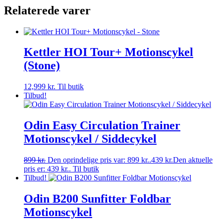
Relaterede varer
Kettler HOI Tour+ Motionscykel
(Stone)
12,999
kr.
Til butik
Tilbud!
Odin Easy Circulation Trainer
Motionscykel / Siddecykel
899
kr.
Den oprindelige pris var: 899 kr..
439
kr.
Den aktuelle
pris er: 439 kr..
Til butik
Tilbud!
Odin B200 Sunfitter Foldbar
Motionscykel