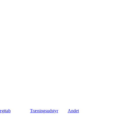
gttab
Træningsudstyr
Andet