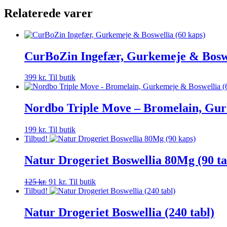
Relaterede varer
CurBoZin Ingefær, Gurkemeje & Boswe
399
kr.
Til butik
Nordbo Triple Move – Bromelain, Gur
199
kr.
Til butik
Tilbud!
Natur Drogeriet Boswellia 80Mg (90 ta
Den
Den
125
kr.
91
kr.
Til butik
oprindelige
aktuelle
Tilbud!
pris
pris
var:
er:
Natur Drogeriet Boswellia (240 tabl)
125 kr..
91 kr..