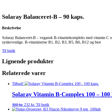
Solaray Balanceret-B – 90 kaps.
Beskrivelse
Solaray Balanceret-B – vegansk B-vitaminkompleks med vitamin C og 
synkevenlige. B-vitaminerne B1, B2, B3, B5, B6, B12 og biot
Til butik
Lignende produkter
Relaterede varer
Tilbud!
Solaray Vitamin B-Complex 100 – 100 
Den
Den
300
kr.
232
kr.
Til butik
oprindelige
aktuelle