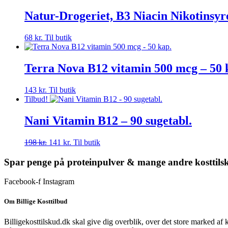
pris
pris
var:
er:
Natur-Drogeriet, B3 Niacin Nikotinsyr
300 kr..
232 kr..
68
kr.
Til butik
Terra Nova B12 vitamin 500 mcg – 50 
143
kr.
Til butik
Tilbud!
Nani Vitamin B12 – 90 sugetabl.
Den
Den
198
kr.
141
kr.
Til butik
oprindelige
aktuelle
pris
pris
Spar penge på proteinpulver & mange andre kosttils
var:
er:
198 kr..
141 kr..
Facebook-f
Instagram
Om Billige Kosttilbud
Billigekosttilskud.dk skal give dig overblik, over det store marked af 