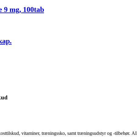
e 9 mg, 100tab
kap.
kud
kosttilskud, vitaminer, træningssko, samt træningsudstyr og -tilbehør.
Al