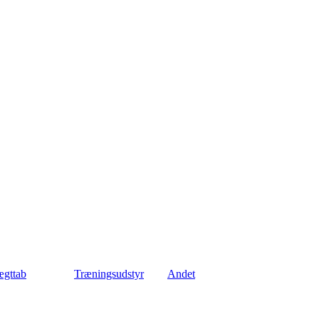
gttab
Træningsudstyr
Andet