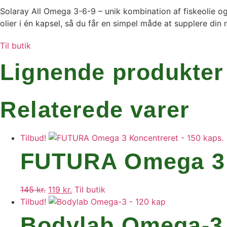
Solaray All Omega 3-6-9 – unik kombination af fiskeolie og
olier i én kapsel, så du får en simpel måde at supplere di
Til butik
Lignende produkter
Relaterede varer
Tilbud!
FUTURA Omega 3 K
145
kr.
Den
119
kr.
Den
Til butik
Tilbud!
oprindelige
aktuelle
pris
pris
Bodylab Omega-3 
var:
er: