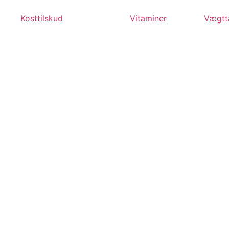
Videre
til
Kosttilskud
Vitaminer
Vægtt
indhold