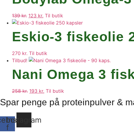
145 kr..
119 kr..
139
kr.
Den
123
kr.
Den
Til butik
oprindelige
aktuelle
pris
pris
Eskio-3 fiskeolie 
var:
er:
139 kr..
123 kr..
270
kr.
Til butik
Tilbud!
Nani Omega 3 fisk
258
kr.
Den
193
kr.
Den
Til butik
oprindelige
aktuelle
Spar penge på proteinpulver & m
pris
pris
var:
er:
cebook-
Instagram
258 kr..
193 kr..
f