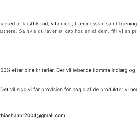
e marked af kosttilskud, vitaminer, træningssko, samt trænin
artnere. Så hvis du laver et køb hos en af dem, får vi en pr
n 100% efter dine kriterier. Der vil løbende komme indlæg o
Det vil sige vi får provision for nogle af de produkter vi henv
 mathiashaahr2004@gmail.com