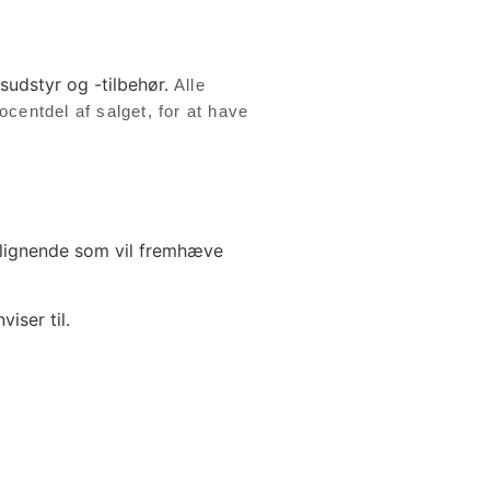
gsudstyr og -tilbehør.
Alle
ocentdel af salget, for at have
g lignende som vil fremhæve
iser til.