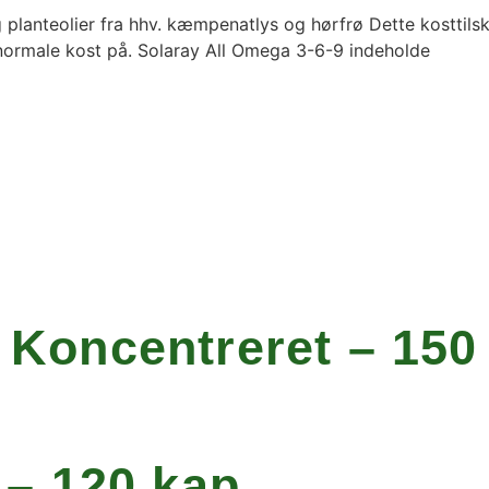
 planteolier fra hhv. kæmpenatlys og hørfrø Dette kosttils
n normale kost på. Solaray All Omega 3-6-9 indeholde
oncentreret – 150 
– 120 kap