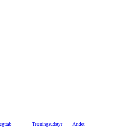
gttab
Træningsudstyr
Andet