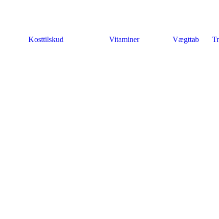
Kosttilskud
Vitaminer
Vægttab
Tr