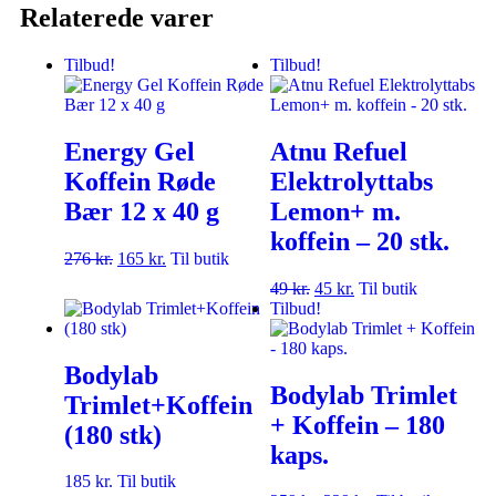
Relaterede varer
Tilbud!
Tilbud!
Energy Gel
Atnu Refuel
Koffein Røde
Elektrolyttabs
Bær 12 x 40 g
Lemon+ m.
koffein – 20 stk.
276
kr.
165
kr.
Til butik
49
kr.
45
kr.
Til butik
Tilbud!
Bodylab
Bodylab Trimlet
Trimlet+Koffein
+ Koffein – 180
(180 stk)
kaps.
185
kr.
Til butik