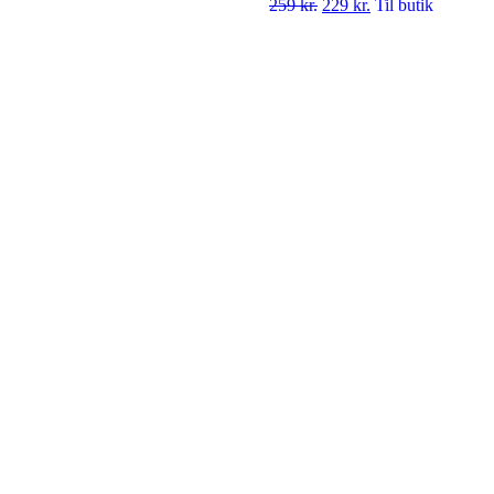
259
kr.
229
kr.
Til butik