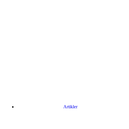
Artikler
Har du brug for en billig lejebil kan du finde
billige biler til leje